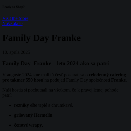
Ready to Shop?
Visit the Store
Naše akcie
Family Day Franke
10. apríla 2025
Family Day Franke – leto 2024 ako sa patrí
V auguste 2024 sme mali tú česť postarať sa o
celodenný catering
pre takmer 550 hostí
na podujatí Family Day spoločnosti
Franke
.
Naši hostia si pochutnali na všetkom, čo k pravej letnej pohode
patrí:
rezníky
ešte teplé a chrumkavé,
grilovaný Hermelín
,
čerstvé wrapy
,