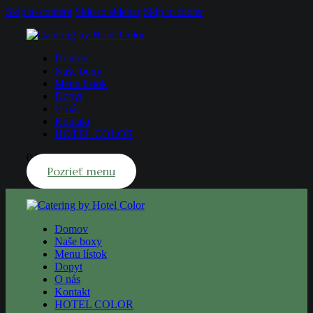
Skip to content
Skip to sidebar
Skip to footer
Domov
Naše boxy
Menu lístok
Dopyt
O nás
Kontakt
HOTEL COLOR
0 items
-
€0.00
0
Pozrieť menu
Domov
Naše boxy
Menu lístok
Dopyt
O nás
Kontakt
HOTEL COLOR