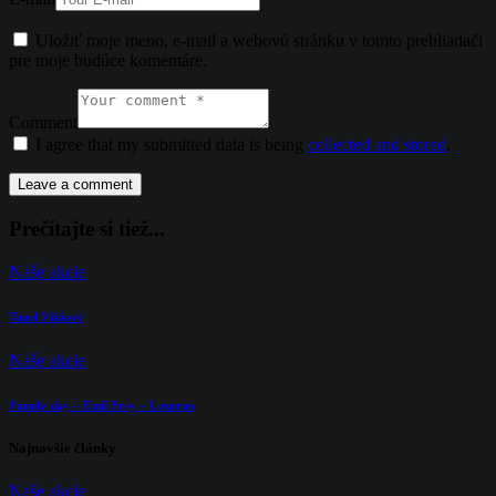
Uložiť moje meno, e-mail a webovú stránku v tomto prehliadači
pre moje budúce komentáre.
Comment
I agree that my submitted data is being
collected and stored
.
Prečítajte si tiež...
Naše akcie
Tunel Višňové
Naše akcie
Family day – Emil Frey – Lozorno
Najnovšie články
Naše akcie