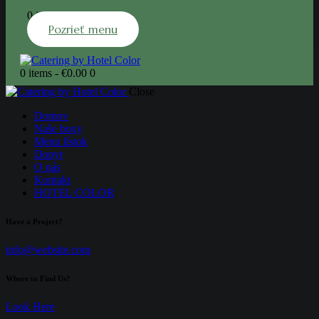
0 items
-
€0.00
0
Pozrieť menu
0 items
-
€0.00
0
Close
Domov
Naše boxy
Menu lístok
Dopyt
O nás
Kontakt
HOTEL COLOR
Have a Project?
info@website.com
Where to Find Us?
Look Here