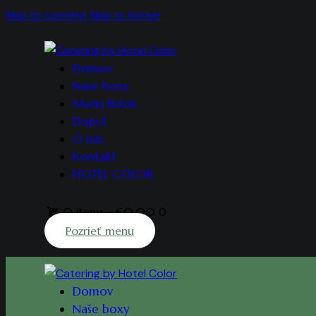
Skip to content
Skip to footer
Domov
Naše boxy
Menu lístok
Dopyt
O nás
Kontakt
HOTEL COLOR
0 items
-
€0.00
0
Pozrieť menu
Domov
Naše boxy