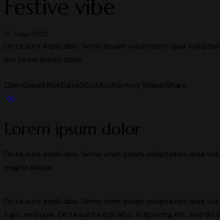
Festive vibe
21. mája 2023
Dicta sunt explicabo. Nemo ipsam voluptatem quia voluptas 
aut lorem ipsum dolor.
Client
David Rich
Date
2024
Author
Amy Walker
Share
Twitter
Facebook
Share-
Copy
email
URL
Lorem ipsum dolor
to
clipboard
Dicta sunt explicabo. Nemo enim ipsam voluptatem quia volup
magna aliqua.
Dicta sunt explicabo. Nemo enim ipsam voluptatem quia volup
fugit, sed quia. Dicta sunt explicabo. Adipiscing elit, sed 