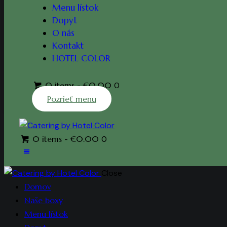
Menu lístok
Dopyt
O nás
Kontakt
HOTEL COLOR
0 items
-
€0.00
0
Pozrieť menu
0 items
-
€0.00
0
Close
Domov
Naše boxy
Menu lístok